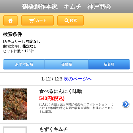
鶴橋創作本家 キムチ 神戸商会
カート
検索
検索条件
[カテゴリー]：
指定なし
[検索文字]：
指定なし
ヒット件数：
123
件
おすすめ順
価格順
新着順
1-12 / 123
次のページへ
食べるにんにく味噌
540円(税込)
にんにくの茎と葉と味噌の絶妙なコラボレーション！に
んにくの健康効果と味噌の旨味が調和。料理のアクセン
トに最適。
もずくキムチ