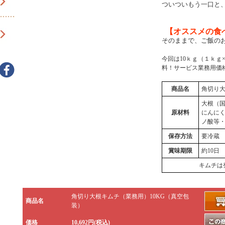
ついついもう一口と
【オススメの食
そのままで、ご飯の
今回は10ｋｇ（１ｋｇ
料！サービス業務用価
商品名
角切り
大根（
原材料
にんに
ノ酸等
保存方法
要冷蔵
賞味期限
約10日
キムチは
角切り大根キムチ（業務用）10KG（真空包
商品名
装）
価格
10,692円(税込)