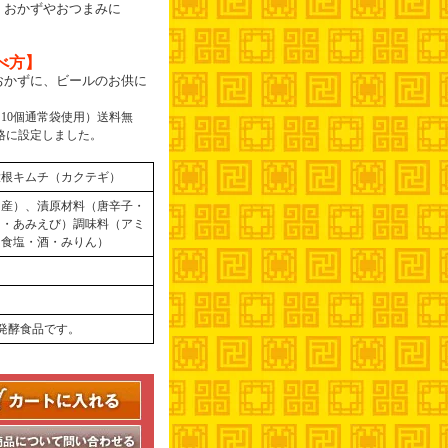
、おかずやおつまみに
べ方】
おかずに、ビールのお供に
×10個通常袋使用）送料無
格に設定しました。
大根キムチ（カクテギ）
国産）、漬原材料（唐辛子・
く・あみえび）調味料（アミ
・食塩・酒・みりん）
発酵食品です。