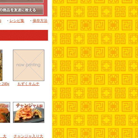
内
・
レシピ集
・
保存方法
240g
もずくキムチ
 大
チャンジャ入り大