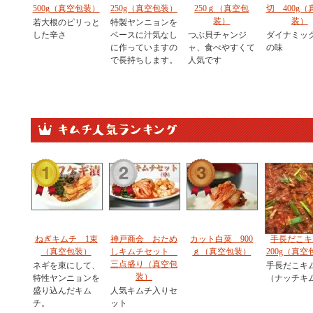
500g（真空包装）
250g（真空包装）
250ｇ（真空包
切 400g（
装）
装）
若大根のピリっと
特製ヤンニョンを
した辛さ
ベースに汁気なし
つぶ貝チャンジ
ダイナミッ
に作っていますの
ャ、食べやすくて
の味
で長持ちします。
人気です
ねぎキムチ 1束
神戸商会 おため
カット白菜 900
手長だこキ
（真空包装）
しキムチセット
ｇ（真空包装）
200g（真空
三点盛り（真空包
ネギを束にして、
手長だこキ
装）
特性ヤンニョンを
（ナッチキ
盛り込んだキム
人気キムチ入りセ
チ。
ット