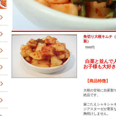
角切り大根キムチ（
装）
9900円
白菜と並んで
お子様も大好き
【商品特徴】
大根の甘味に自家製
絶品です。
歯ごたえシャキシャ
ジアスターゼが豊富
胸焼けしません。