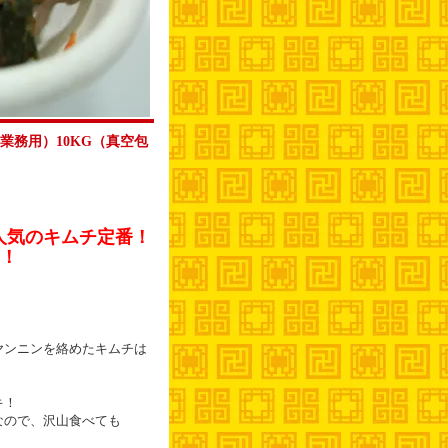
業務用）10KG（真空包
人気のキムチ定番！
！
ヤンニンを絡めたキムチは
キ！
なので、沢山食べても