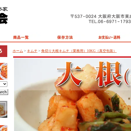
ホーム
>
キムチ
>
角切り大根キムチ（業務用）10KG（真空包装）