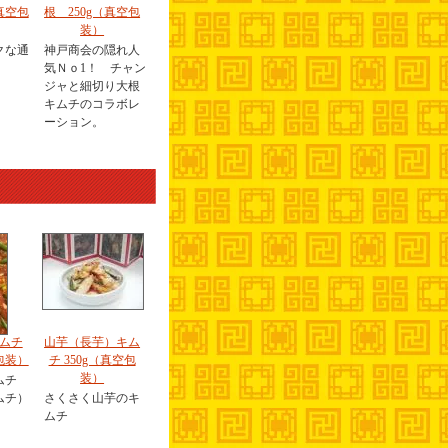
真空包
根 250g（真空包
装）
クな通
神戸商会の隠れ人
気Ｎｏ1！ チャン
ジャと細切り大根
キムチのコラボレ
ーション。
ムチ
山芋（長芋）キム
包装）
チ 350g（真空包
装）
ムチ
ムチ）
さくさく山芋のキ
ムチ