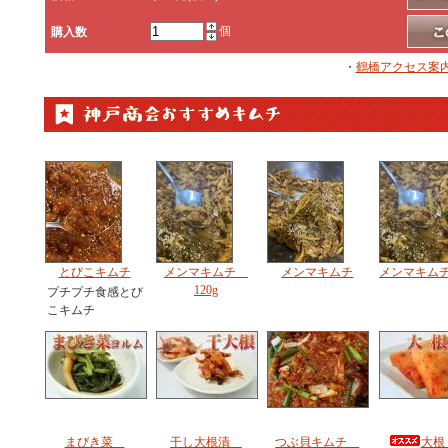
個
購入数
・
鶴橋アクセス案
とびこキムチ
メンマキムチ
メンマキムチ
メンマキムチ 
120g
プチプチ食感とび
こキムチ
まびき菜
干し大根漬
つぶ貝キムチ
大根