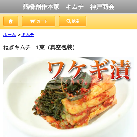
鶴橋創作本家 キムチ 神戸商会
カート
検索
ホーム
＞
キムチ
ねぎキムチ 1束（真空包装）