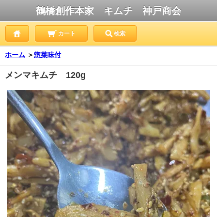
鶴橋創作本家 キムチ 神戸商会
カート
検索
ホーム
＞
惣菜味付
メンマキムチ 120g