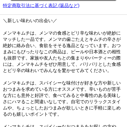
特定商取引法に基づく表記 (返品など)
＼新しい味わいの出会い／
メンマキムチは、メンマの食感とピリ辛な味わいが絶妙に
マッチした一品です。メンマの歯ごたえとキムチの辛さが
絶妙に絡み合い、食欲をそそる逸品となっています。おつ
まみにもぴったりなこの商品は、ビールや日本酒との相性
も抜群です。家族や友人たちとの集まりやパーティーの際
には、メンマキムチをぜひ用意して、パリパリとした食感
とピリ辛の味わいでみんなを驚かせてみてください。
メンマキムチは、スパイシーな味付けが好きな方や新しい
おつまみを求めている方にオススメです。辛いものが苦手
な方にも意外と好評で、食べてみると中毒性のある美味し
さにハマること間違いなしです。自宅でのリラックスタイ
ムや、ちょっとしたおつまみが欲しいときに手軽に楽しめ
るのも嬉しいポイントです。
メンマキムチは、スパイシーなおつまみをお探しの方や、